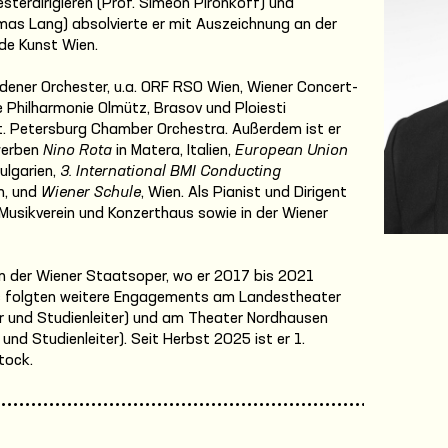
sterdirigieren (Prof. Simeon Pironkoff) und
omas Lang) absolvierte er mit Auszeichnung an der
nde Kunst Wien.
edener Orchester, u.a. ORF RSO Wien, Wiener Concert-
e Philharmonie Olmütz, Brasov und Ploiesti
St. Petersburg Chamber Orchestra. Außerdem ist er
werben
Nino Rota
in Matera, Italien,
European Union
Bulgarien,
3. International BMI Conducting
n, und
Wiener Schule
, Wien. Als Pianist und Dirigent
 Musikverein und Konzerthaus sowie in der Wiener
n der Wiener Staatsoper, wo er 2017 bis 2021
Es folgten weitere Engagements am Landestheater
or und Studienleiter) und am Theater Nordhausen
und Studienleiter). Seit Herbst 2025 ist er 1.
tock.