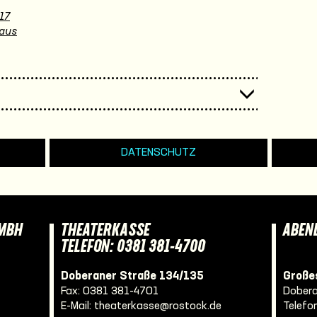
17
maus
DATENSCHUTZ
GMBH
THEATERKASSE
ABEN
TELEFON: 0381 381-4700
Doberaner Straße 134/135
Großes
Fax: 0381 381-4701
Dobera
E-Mail:
theaterkasse@rostock.de
Telefo