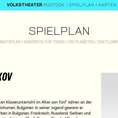
VOLKSTHEATER
ROSTOCK
SPIELPLAN + KARTEN
SPIELPLAN
ONATSPLAN
/
KONZERTE FÜR TEENS / DIE PLANETEN
/
SVETLOMI
KOV
ten Klavierunterricht im Alter von fünf Jahren an der
Schumen, Bulgarien. In seiner Jugend gewann er
ben in Bulgarien, Frankreich, Russland, Serbien und