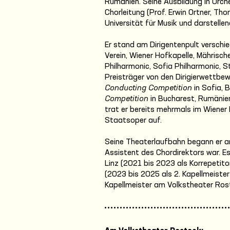
Rumänien. Seine Ausbildung in Orche
Chorleitung (Prof. Erwin Ortner, Th
Universität für Musik und darstelle
Er stand am Dirigentenpult verschi
Verein, Wiener Hofkapelle, Mährisch
Philharmonic, Sofia Philharmonic, 
Preisträger von den Dirigierwettbe
Conducting Competition
in Sofia, 
Competition
in Bucharest, Rumänie
trat er bereits mehrmals im Wiener
Staatsoper auf.
Seine Theaterlaufbahn begann er a
Assistent des Chordirektors war. 
Linz (2021 bis 2023 als Korrepetit
(2023 bis 2025 als 2. Kapellmeister 
Kapellmeister am Volkstheater Ros