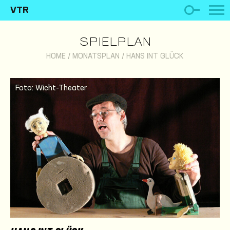
VTR
SPIELPLAN
HOME
/
MONATSPLAN
/
HANS INT GLÜCK
Foto: Wicht-Theater