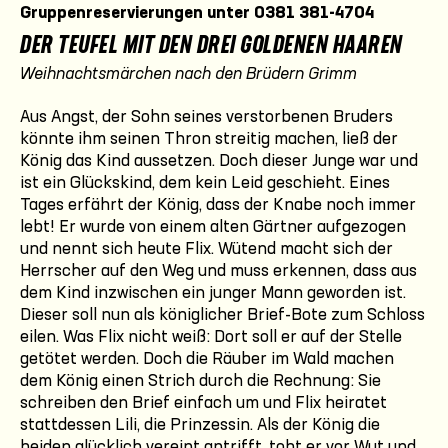
Gruppenreservierungen unter 0381 381-4704
DER TEUFEL MIT DEN DREI GOLDENEN HAAREN
Weihnachtsmärchen nach den Brüdern Grimm
Aus Angst, der Sohn seines verstorbenen Bruders
könnte ihm seinen Thron streitig machen, ließ der
König das Kind aussetzen. Doch dieser Junge war und
ist ein Glückskind, dem kein Leid geschieht. Eines
Tages erfährt der König, dass der Knabe noch immer
lebt! Er wurde von einem alten Gärtner aufgezogen
und nennt sich heute Flix. Wütend macht sich der
Herrscher auf den Weg und muss erkennen, dass aus
dem Kind inzwischen ein junger Mann geworden ist.
Dieser soll nun als königlicher Brief-Bote zum Schloss
eilen. Was Flix nicht weiß: Dort soll er auf der Stelle
getötet werden. Doch die Räuber im Wald machen
dem König einen Strich durch die Rechnung: Sie
schreiben den Brief einfach um und Flix heiratet
stattdessen Lili, die Prinzessin. Als der König die
beiden glücklich vereint antrifft, tobt er vor Wut und