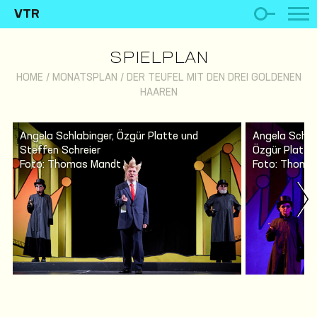
VTR
SPIELPLAN
HOME
/
MONATSPLAN
/
DER TEUFEL MIT DEN DREI GOLDENEN
HAAREN
Angela Schlabinger, Özgür Platte und
Angela Schlab
Steffen Schreier
Özgür Platte
Foto: Thomas Mandt
Foto: Thoma