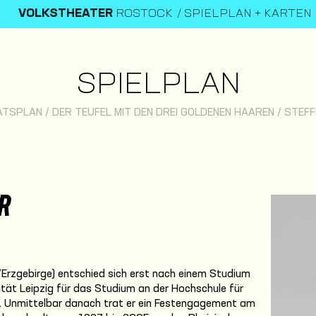
VOLKSTHEATER
ROSTOCK
SPIELPLAN + KARTEN
SPIELPLAN
ATSPLAN
/
DER TEUFEL MIT DEN DREI GOLDENEN HAAREN
/
STEFF
R
/Erzgebirge) entschied sich erst nach einem Studium
sität Leipzig für das Studium an der Hochschule für
n. Unmittelbar danach trat er ein Festengagement am