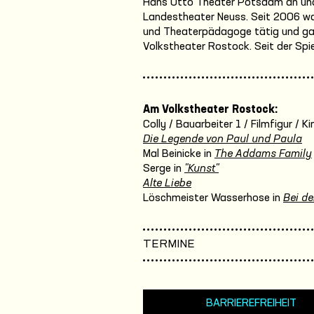
Hans Otto Theater Potsdam an und
Landestheater Neuss. Seit 2006 war 
und Theaterpädagoge tätig und gas
Volkstheater Rostock. Seit der Spie
Am Volkstheater Rostock:
Colly / Bauarbeiter 1 / Filmfigur / 
Die Legende von Paul und Paula
Mal Beinicke in
The Addams Family
Serge in
"Kunst"
Alte Liebe
Löschmeister Wasserhose in
Bei de
TERMINE
BARRIEREFREIHEIT