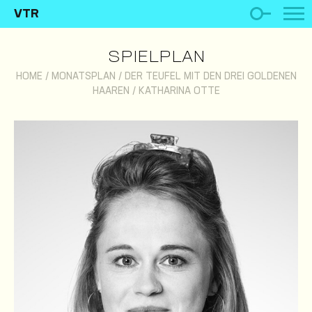
VTR
SPIELPLAN
HOME
/
MONATSPLAN
/
DER TEUFEL MIT DEN DREI GOLDENEN
HAAREN
/
KATHARINA OTTE