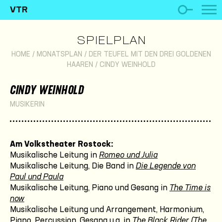
VTR
SPIELPLAN
HOME
/
MONATSPLAN
/
DER TEUFEL MIT DEN DREI GOLDENEN
HAAREN
/
CINDY WEINHOLD
CINDY WEINHOLD
MUSIKERIN
Am Volkstheater Rostock:
Musikalische Leitung in
Romeo und Julia
Musikalische Leitung, Die Band in
Die Legende von
Paul und Paula
Musikalische Leitung, Piano und Gesang in
The Time is
now
Musikalische Leitung und Arrangement, Harmonium,
Piano, Percussion, Gesang u.a. in
The Black Rider (The