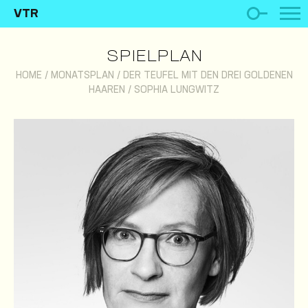
VTR
SPIELPLAN
HOME
/
MONATSPLAN
/
DER TEUFEL MIT DEN DREI GOLDENEN
HAAREN
/
SOPHIA LUNGWITZ