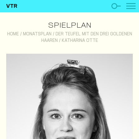
VTR
SPIELPLAN
HOME
/
MONATSPLAN
/
DER TEUFEL MIT DEN DREI GOLDENEN
HAAREN
/
KATHARINA OTTE