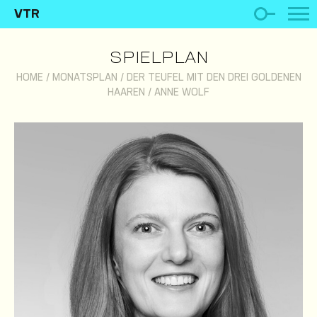
VTR
SPIELPLAN
HOME
/
MONATSPLAN
/
DER TEUFEL MIT DEN DREI GOLDENEN
HAAREN
/
ANNE WOLF