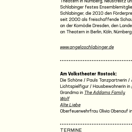
Theatern in Nürnberg, Neustrelitz 
Schlabinger festes Ensemblemitgli
Schlabinger, die 2010 den Förderpr
seit 2000 als freischaffende Schau
an der Komödie Dresden, den Land
an Theatern in Berlin, Köln, Nürnb
www.angelaschlabinger.de
Am Volkstheater Rostock:
Die Schöne / Pauls Tanzpartnerin / 
Lichtspielfigur / Hausbewohnerin in
Grandma in
The Addams Family
Wolf
Alte Liebe
Oberfeuerwehrfrau Olivia Obenauf i
TERMINE