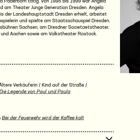
und Paderborn tätig. Von 1995 bis 1999 war Angela
ed am Theater Junge Generation Dresden. Angela
eis der Landeshauptstadt Dresden erhielt, arbeitet
spielerin und spielte am Staatsschauspiel Dresden,
esbühnen Sachsen, am Dresdner Societaetstheater,
erg und Aachen sowie am Volkstheater Rostock.
Ältere Verkäuferin / Kind auf der Straße /
Die Legende von Paul und Paula
n
Bei der Feuerwehr wird der Kaffee kalt