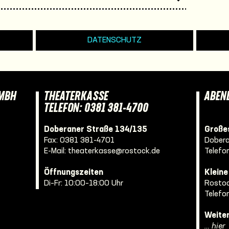
DATENSCHUTZ
GMBH
THEATERKASSE
ABEN
TELEFON: 0381 381-4700
Doberaner Straße 134/135
Großes
Fax: 0381 381-4701
Dobera
E-Mail:
theaterkasse@rostock.de
Telefo
Öffnungszeiten
Klein
Di–Fr: 10:00–18:00 Uhr
Rostoc
Telefo
Weite
… hier