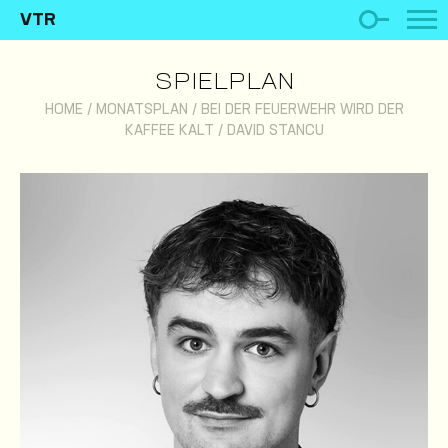
VTR
SPIELPLAN
HOME
/
MONATSPLAN
/
BEI DER FEUERWEHR WIRD DER
KAFFEE KALT
/
DAVID STANCU