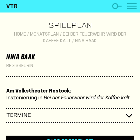
VTR
SPIELPLAN
HOME
/
MONATSPLAN
/
BEI DER FEUERWEHR WIRD DER
KAFFEE KALT
/
NINA BAAK
NINA BAAK
REGISSEURIN
Am Volkstheater Rostock:
Inszenierung in
Bei der Feuerwehr wird der Kaffee kalt
TERMINE