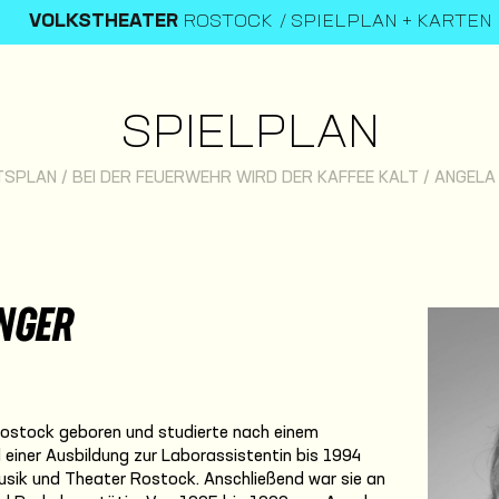
VOLKSTHEATER
ROSTOCK
SPIELPLAN + KARTEN
SPIELPLAN
TSPLAN
/
BEI DER FEUERWEHR WIRD DER KAFFEE KALT
/
ANGELA
NGER
Rostock geboren und studierte nach einem
iner Ausbildung zur Laborassistentin bis 1994
usik und Theater Rostock. Anschließend war sie an