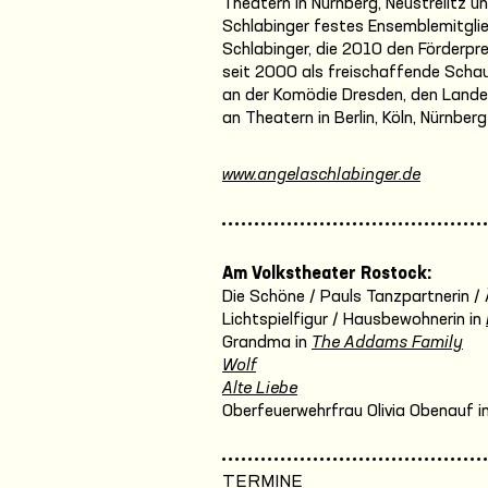
Theatern in Nürnberg, Neustrelitz 
Schlabinger festes Ensemblemitgli
Schlabinger, die 2010 den Förderpr
seit 2000 als freischaffende Schau
an der Komödie Dresden, den Land
an Theatern in Berlin, Köln, Nürnb
www.angelaschlabinger.de
Am Volkstheater Rostock:
Die Schöne / Pauls Tanzpartnerin / 
Lichtspielfigur / Hausbewohnerin in
Grandma in
The Addams Family
Wolf
Alte Liebe
Oberfeuerwehrfrau Olivia Obenauf i
TERMINE