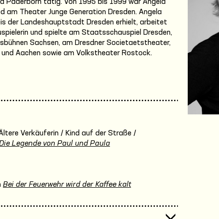
und Paderborn tätig. Von 1995 bis 1999 war Angela
ed am Theater Junge Generation Dresden. Angela
eis der Landeshauptstadt Dresden erhielt, arbeitet
spielerin und spielte am Staatsschauspiel Dresden,
esbühnen Sachsen, am Dresdner Societaetstheater,
erg und Aachen sowie am Volkstheater Rostock.
Ältere Verkäuferin / Kind auf der Straße /
Die Legende von Paul und Paula
n
Bei der Feuerwehr wird der Kaffee kalt