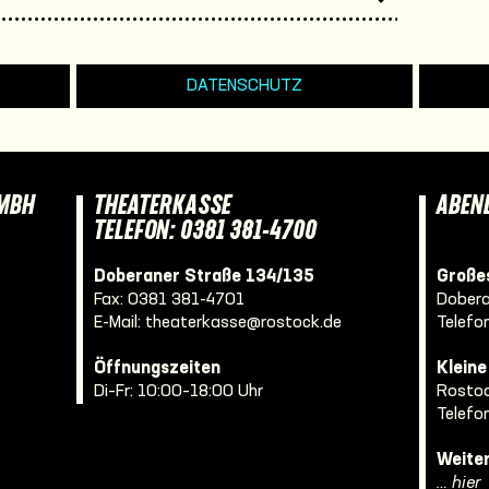
DATENSCHUTZ
GMBH
THEATERKASSE
ABEN
TELEFON: 0381 381-4700
Doberaner Straße 134/135
Großes
Fax: 0381 381-4701
Dobera
E-Mail:
theaterkasse@rostock.de
Telefo
Öffnungszeiten
Klein
Di–Fr: 10:00–18:00 Uhr
Rostoc
Telefo
Weite
… hier