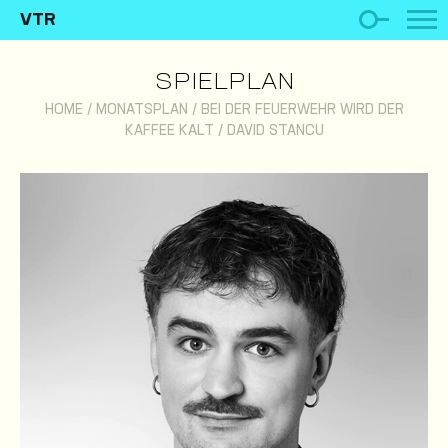
VTR
SPIELPLAN
HOME
/
MONATSPLAN
/
BEI DER FEUERWEHR WIRD DER
KAFFEE KALT
/
DAVID STANCU