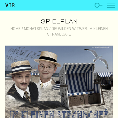
VTR
SPIELPLAN
HOME
/
MONATSPLAN
/
DIE WILDEN WITWER: IM KLEINEN
STRANDCAFÉ