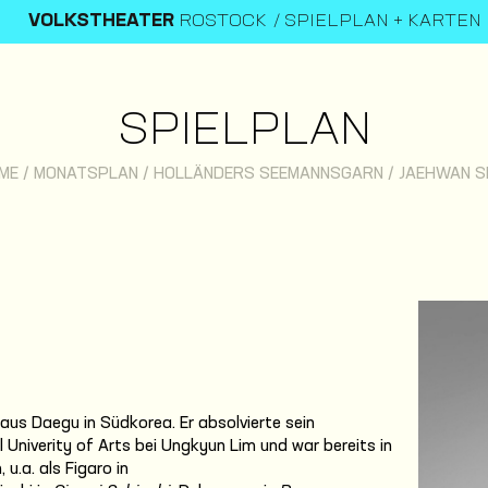
VOLKSTHEATER
ROSTOCK
SPIELPLAN + KARTEN
SPIELPLAN
ME
/
MONATSPLAN
/
HOLLÄNDERS SEEMANNSGARN
/
JAEHWAN S
us Daegu in Südkorea. Er absolvierte sein
Univerity of Arts bei Ungkyun Lim und war bereits in
u.a. als Figaro in