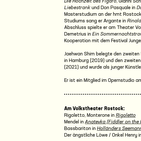
Die Hochzeit des Figaro
, Gianni Sch
Liebestrank
und Don Pasquale in
D
Masterstudium an der hmt Rostock 
Studiums sang er Argante in
Rinal
Abschluss spielte er am Theater 
Demetrius in
Ein Sommernachtstr
Kooperation mit dem Festival Junge
Jaehwan Shim belegte den zweiten 
in Hamburg (2019) und den zweite
(2021) und wurde als junger Künstl
Er ist ein Mitglied im Opernstudio 
Am Volkstheater Rostock:
Rigoletto, Monterone in
Rigoletto
Mendel in
Anatevka (Fiddler on the 
Bassbariton in
Holländers Seeman
Der ängstliche Löwe / Onkel Henry i