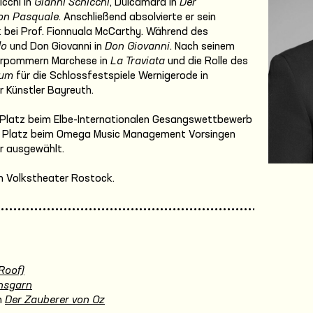
icchi in
Gianni Schicchi
, Dulcamara in
Der
on Pasquale
. Anschließend absolvierte er sein
bei Prof. Fionnuala McCarthy. Während des
do
und Don Giovanni in
Don Giovanni
. Nach seinem
Vorpommern Marchese in
La Traviata
und die Rolle des
aum
für die Schlossfestspiele Wernigerode in
r Künstler Bayreuth.
Platz beim Elbe-Internationalen Gesangswettbewerb
n Platz beim Omega Music Management Vorsingen
er ausgewählt.
am Volkstheater Rostock.
Roof)
nsgarn
n
Der Zauberer von Oz