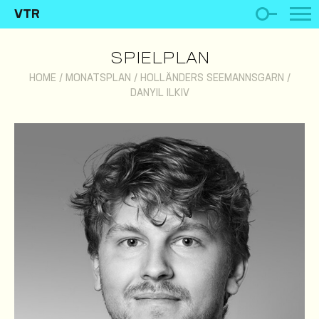
VTR
SPIELPLAN
HOME
/
MONATSPLAN
/
HOLLÄNDERS SEEMANNSGARN
/
DANYIL ILKIV