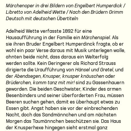
Märchenoper in drei Bildern von Engelbert Humperdick /
Libretto von Adelheid Wette / Nach den Brüdern Grimm
Deutsch mit deutschen Übertiteln
Adelheid Wette verfasste 1892 für eine
Hausaufführung in der Familie ein
Märchenspiel
. Als
sie ihren Bruder Engelbert Humperdinck fragte, ob er
wohl ein paar Verse daraus mit Musik unterlegen wolle,
ahnten beide nicht, dass daraus ein Welterfolg
werden sollte. Kein Geringerer als Richard Strauss
dirigierte die Uraufführung von
Hänsel und Gretel
, und
der
Abendsegen
,
Knusper, knusper knäuschen
oder
Brüderchen, komm tanz mit mir!
sind zu Gassenhauern
geworden. Die beiden Geschwister, Kinder des armen
Besenbinders und seiner überforderten Frau, müssen
Beeren suchen gehen, damit es überhaupt etwas zu
Essen gibt. Angst haben sie vor der einbrechenden
Nacht, doch das Sandmännchen und am nächsten
Morgen das Taumännchen beschützen sie. Das Haus
der Knusperhexe hingegen sieht erstmal ganz