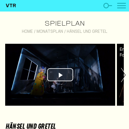
VTR
SPIELPLAN
HOME
/
MONATSPLAN
/
HÄNSEL UND GRETEL
Ens
Foto
Play Video
HÄNSEL UND GRETEL