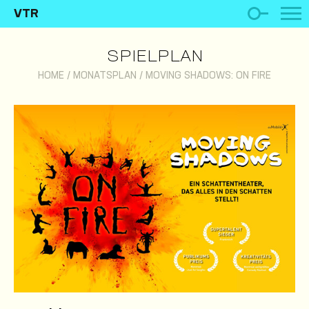
VTR
SPIELPLAN
HOME
/
MONATSPLAN
/
MOVING SHADOWS: ON FIRE