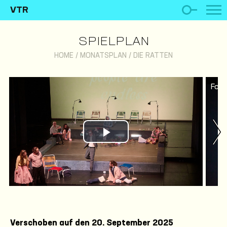
VTR
SPIELPLAN
HOME
/
MONATSPLAN
/
DIE RATTEN
Foto
Play Video
Verschoben auf den 20. September 2025