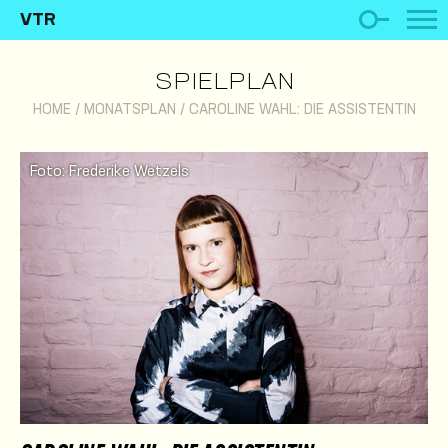
VTR
SPIELPLAN
HOME
/
MONATSPLAN
/
CAROLINE WAHL: DIE ASSISTENTIN
Foto: Frederike Wetzels