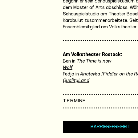
begann er sein Schauspielstudium a
dem Master of Arts abschloss. Währ
Schauspielstudio am Theater Basel,
Karabulut zusammenarbeitete. Seit 
Ensemblemitglied am Volkstheater
Am Volkstheater Rostock:
Ben in
The Time is now
Wolf
Fedja in
Anatevka (Fiddler on the R
QualityLand
TERMINE
BARRIEREFREIHEIT