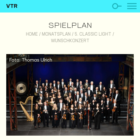
VTR
SPIELPLAN
HOME
/
MONATSPLAN
/
5. CLASSIC LIGHT /
WUNSCHKONZERT
Foto: Thomas Ulrich