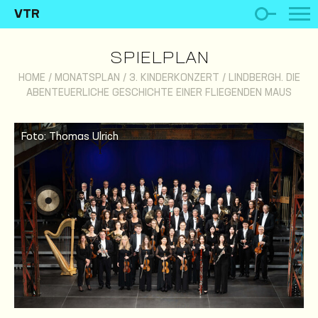
VTR
SPIELPLAN
HOME
/
MONATSPLAN
/
3. KINDERKONZERT / LINDBERGH. DIE
ABENTEUERLICHE GESCHICHTE EINER FLIEGENDEN MAUS
Foto: Thomas Ulrich