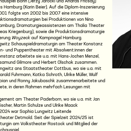
auspiel Bonn (Jerzy Jarocki und Andras Fricsay)
Hamburg (Karin Beier). Auf die Diplom-Inszenierung
1 folgte von 2002 bis 2007 eine intensive
ktionsdramaturgien bei Produktionen von Nino
Hamburg, Dramaturgieassistenzen am Thalia Theater
dreas Kriegenburg), sowie die Produktionsdramaturgie
ierung
Woyzeck
auf Kampnagel Hamburg.
gwitz Schauspieldramaturgin am Theater Konstanz
ren- und Puppentheater mit Absolvent:innen der
Konstanz arbeitete sie u.a. mit Hans-Jochen Menzel,
samund Gilmore und Herbert Olschok zusammen.
ngwitz ans Staatstheater Cottbus, wo sie u.a. mit
Harald Fuhrmann, Katka Schroth, Ulrike Müller, Wulf
Fabian und Ronny Jakubaschk zusammenarbeitete und
tete, in deren Rahmen mehrfach Lesungen mit
gement am Theater Paderborn, wo sie u.a. mit Jan
ischer, Martin Schulze und Ulrike Maack
2024 war Sophia Lungwitz Leitende
eater Detmold. Seit der Spielzeit 2024/25 ist
urgin am Volkstheater Rostock und Mitglied der
chauspiel.