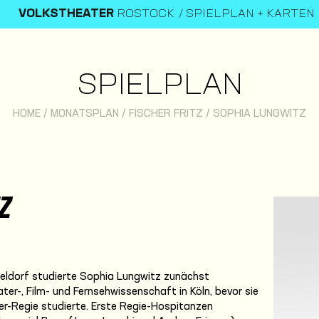
VOLKSTHEATER
ROSTOCK
SPIELPLAN + KARTEN
SPIELPLAN
HOME
/
MONATSPLAN
/
FISCHER FRITZ
/
SOPHIA LUNGWITZ
Z
ldorf studierte Sophia Lungwitz zunächst
ter-, Film- und Fernsehwissenschaft in Köln, bevor sie
-Regie studierte. Erste Regie-Hospitanzen