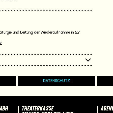
turgie und Leitung der Wiederaufnahme in
22
r
DATENSCHUTZ
GMBH
THEATERKASSE
ABEN