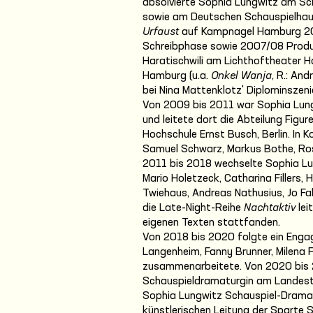
absolvierte Sophia Lungwitz am Sch
sowie am Deutschen Schauspielhaus 
Urfaust
auf Kampnagel Hamburg 200
Schreibphase sowie 2007/08 Produ
Haratischwili am Lichthoftheater 
Hamburg (u.a.
Onkel Wanja
, R.: An
bei Nina Mattenklotz' Diplominszen
Von 2009 bis 2011 war Sophia Lun
und leitete dort die Abteilung Figu
Hochschule Ernst Busch, Berlin. In 
Samuel Schwarz, Markus Bothe, Ro
2011 bis 2018 wechselte Sophia Lu
Mario Holetzeck, Catharina Fillers, 
Twiehaus, Andreas Nathusius, Jo 
die Late-Night-Reihe
Nachtaktiv
lei
eigenen Texten stattfanden.
Von 2018 bis 2020 folgte ein Enga
Langenheim, Fanny Brunner, Milena F
zusammenarbeitete. Von 2020 bis 
Schauspieldramaturgin am Landesth
Sophia Lungwitz Schauspiel-Dramat
künstlerischen Leitung der Sparte S