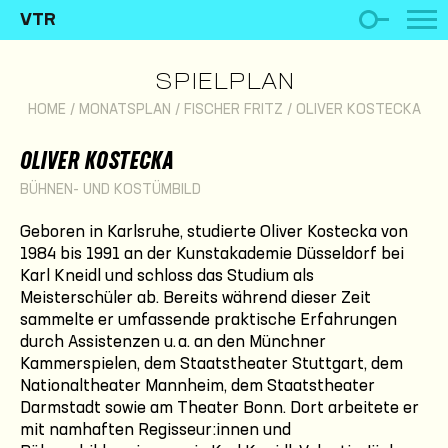
VTR
SPIELPLAN
HOME
/
MONATSPLAN
/
FISCHER FRITZ
/
OLIVER KOSTECKA
OLIVER KOSTECKA
BÜHNEN- UND KOSTÜMBILD
Geboren in Karlsruhe, studierte Oliver Kostecka von
1984 bis 1991 an der Kunstakademie Düsseldorf bei
Karl Kneidl und schloss das Studium als
Meisterschüler ab. Bereits während dieser Zeit
sammelte er umfassende praktische Erfahrungen
durch Assistenzen u. a. an den Münchner
Kammerspielen, dem Staatstheater Stuttgart, dem
Nationaltheater Mannheim, dem Staatstheater
Darmstadt sowie am Theater Bonn. Dort arbeitete er
mit namhaften Regisseur:innen und