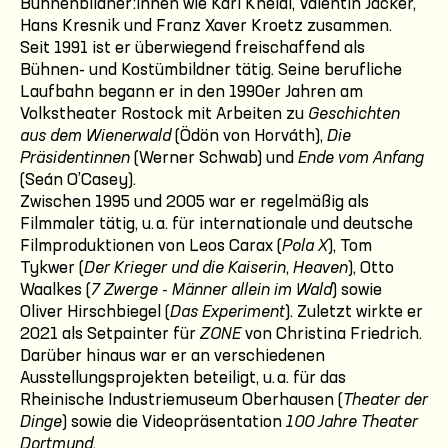
Bühnenbildner:innen wie Karl Kneidl, Valentin Jäcker,
Hans Kresnik und Franz Xaver Kroetz zusammen.
Seit 1991 ist er überwiegend freischaffend als
Bühnen- und Kostümbildner tätig. Seine berufliche
Laufbahn begann er in den 1990er Jahren am
Volkstheater Rostock mit Arbeiten zu
Geschichten
aus dem Wienerwald
(Ödön von Horváth),
Die
Präsidentinnen
(Werner Schwab) und
Ende vom Anfang
(Seán O’Casey).
Zwischen 1995 und 2005 war er regelmäßig als
Filmmaler tätig, u. a. für internationale und deutsche
Filmproduktionen von Leos Carax (
Pola X
), Tom
Tykwer (
Der Krieger und die Kaiserin
,
Heaven
), Otto
Waalkes (
7 Zwerge - Männer allein im Wald
) sowie
Oliver Hirschbiegel (
Das Experiment
). Zuletzt wirkte er
2021 als Setpainter für
ZONE
von Christina Friedrich.
Darüber hinaus war er an verschiedenen
Ausstellungsprojekten beteiligt, u. a. für das
Rheinische Industriemuseum Oberhausen (
Theater der
Dinge
) sowie die Videopräsentation
100 Jahre Theater
Dortmund
.