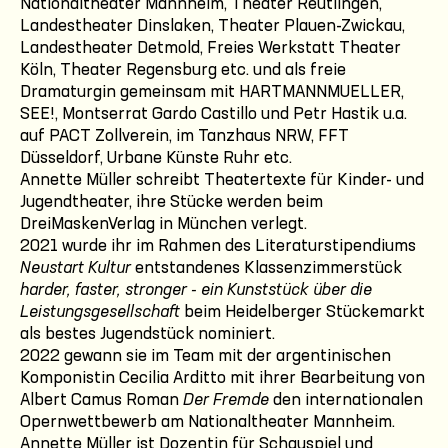
Nationaltheater Mannheim, Theater Reutlingen,
Landestheater Dinslaken, Theater Plauen-Zwickau,
Landestheater Detmold, Freies Werkstatt Theater
Köln, Theater Regensburg etc. und als freie
Dramaturgin gemeinsam mit HARTMANNMUELLER,
SEE!, Montserrat Gardo Castillo und Petr Hastik u.a.
auf PACT Zollverein, im Tanzhaus NRW, FFT
Düsseldorf, Urbane Künste Ruhr etc.
Annette Müller schreibt Theatertexte für Kinder- und
Jugendtheater, ihre Stücke werden beim
DreiMaskenVerlag in München verlegt.
2021 wurde ihr im Rahmen des Literaturstipendiums
Neustart Kultur
entstandenes Klassenzimmerstück
harder, faster, stronger - ein Kunststück über die
Leistungsgesellschaft
beim Heidelberger Stückemarkt
als bestes Jugendstück nominiert.
2022 gewann sie im Team mit der argentinischen
Komponistin Cecilia Arditto mit ihrer Bearbeitung von
Albert Camus Roman
Der Fremde
den internationalen
Opernwettbewerb am Nationaltheater Mannheim.
Annette Müller ist Dozentin für Schauspiel und