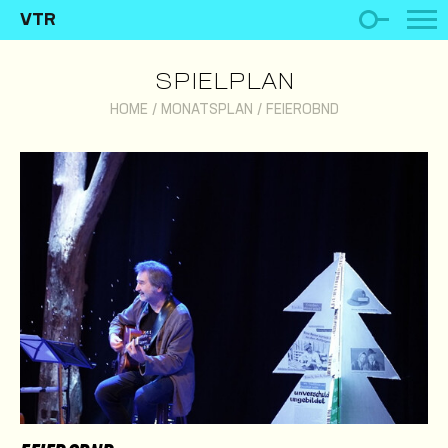
VTR
SPIELPLAN
HOME
/
MONATSPLAN
/
FEIEROBND