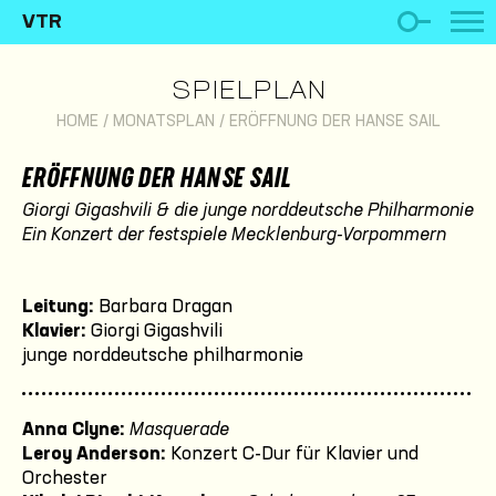
VTR
SPIELPLAN
HOME
/
MONATSPLAN
/
ERÖFFNUNG DER HANSE SAIL
ERÖFFNUNG DER HANSE SAIL
Giorgi Gigashvili & die junge norddeutsche Philharmonie
Ein Konzert der festspiele Mecklenburg-Vorpommern
Leitung
:
Barbara Dragan
Klavier:
Giorgi Gigashvili
junge norddeutsche philharmonie
Anna Clyne:
Masquerade
Leroy
Anderson:
Konzert C-Dur für Klavier und
Orchester