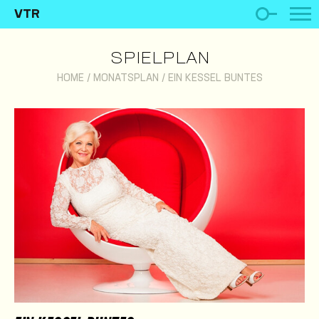
VTR
SPIELPLAN
HOME
/
MONATSPLAN
/
EIN KESSEL BUNTES