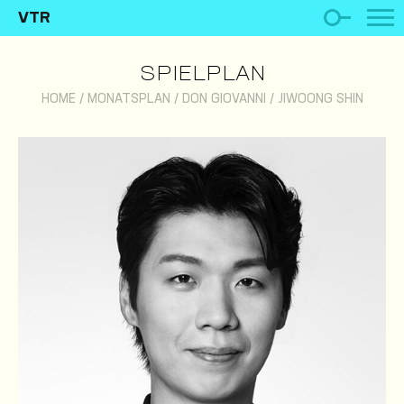
VTR
SPIELPLAN
HOME
/
MONATSPLAN
/
DON GIOVANNI
/
JIWOONG SHIN