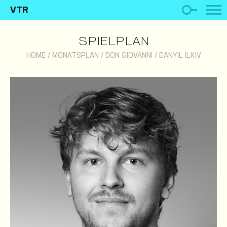
VTR
SPIELPLAN
HOME
/
MONATSPLAN
/
DON GIOVANNI
/
DANYIL ILKIV