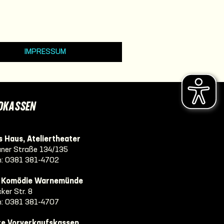
IMPRESSUM
DKASSEN
 Haus, Ateliertheater
ner Straße 134/135
n:
0381 381-4702
e Komödie Warnemünde
ker Str. 8
n:
0381 381-4707
re Vorverkaufskassen