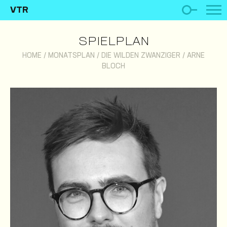
VTR
SPIELPLAN
HOME
/
MONATSPLAN
/
DIE WILDEN ZWANZIGER
/
ARNE
BLOCH