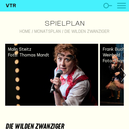
VTR
SPIELPLAN
HOME
/
MONATSPLAN
/
DIE WILDEN ZWANZIGER
Malin Steitz
Frank Buchwal
Foto: Thomas Mandt
Weinhold
Foto: Thoma
DIE WILDEN ZWANZIGER