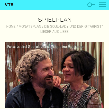
VTR
SPIELPLAN
HOME
/
MONATSPLAN
/
DIE SOUL-LADY UND DER GITARRIST*
LIEDER AUS LIEBE
Foto: Jockel Seefeldt und Jacqueline Boulanger