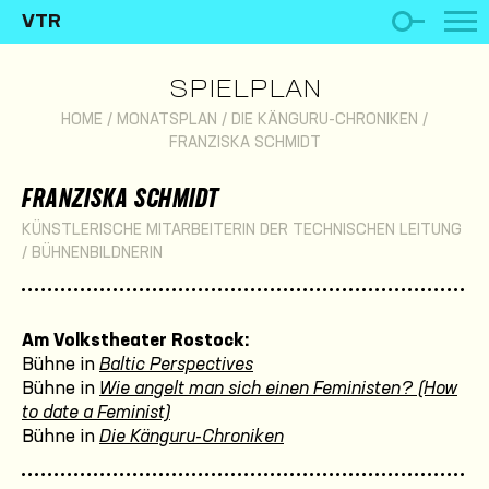
VTR
SPIELPLAN
HOME
/
MONATSPLAN
/
DIE KÄNGURU-CHRONIKEN
/
FRANZISKA SCHMIDT
FRANZISKA SCHMIDT
KÜNSTLERISCHE MITARBEITERIN DER TECHNISCHEN LEITUNG
/ BÜHNENBILDNERIN
Am Volkstheater Rostock:
Bühne in
Baltic Perspectives
Bühne in
Wie angelt man sich einen Feministen? (How
to date a Feminist)
Bühne in
Die Känguru-Chroniken