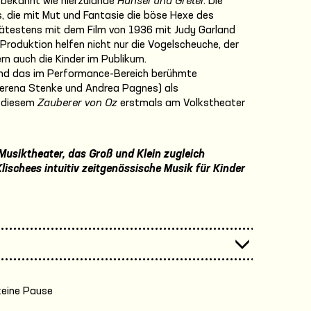
o bekannt wie hierzulande
Hänsel und Gretel
. Die
 die mit Mut und Fantasie die böse Hexe des
pätestens mit dem Film von 1936 mit Judy Garland
r Produktion helfen nicht nur die Vogelscheuche, der
n auch die Kinder im Publikum.
und das im Performance-Bereich berühmte
erena Stenke und Andrea Pagnes) als
t diesem
Zauberer von Oz
erstmals am Volkstheater
 Musiktheater, das Groß und Klein zugleich
Klischees intuitiv zeitgenössische Musik für Kinder
keine Pause