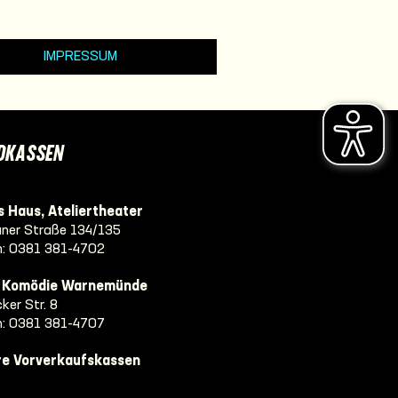
IMPRESSUM
DKASSEN
 Haus, Ateliertheater
ner Straße 134/135
n:
0381 381-4702
e Komödie Warnemünde
ker Str. 8
n:
0381 381-4707
re Vorverkaufskassen