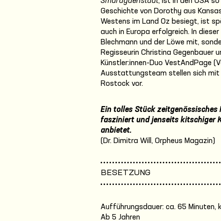
Smaragdenstadt
, ist in den USA s
Geschichte von Dorothy aus Kansas,
Westens im Land Oz besiegt, ist s
auch in Europa erfolgreich. In diese
Blechmann und der Löwe mit, sonder
Regisseurin Christina Gegenbauer 
Künstler:innen-Duo VestAndPage (V
Ausstattungsteam stellen sich mi
Rostock vor.
Ein tolles Stück zeitgenössisches
fasziniert und jenseits kitschiger 
anbietet.
(Dr. Dimitra Will, Orpheus Magazin)
BESETZUNG
Aufführungsdauer: ca. 65 Minuten, 
Ab 5 Jahren