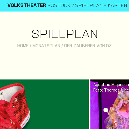
VOLKSTHEATER
ROSTOCK
SPIELPLAN + KARTEN
SPIELPLAN
HOME
/
MONATSPLAN
/
DER ZAUBERER VON OZ
Agostina Migoni u
Foto: Thomas Ulri