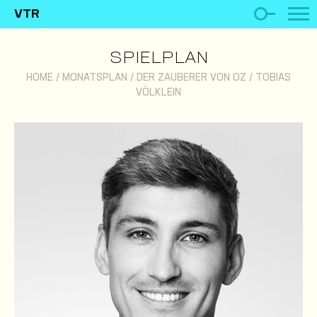
VTR
SPIELPLAN
HOME
/
MONATSPLAN
/
DER ZAUBERER VON OZ
/
TOBIAS
VÖLKLEIN