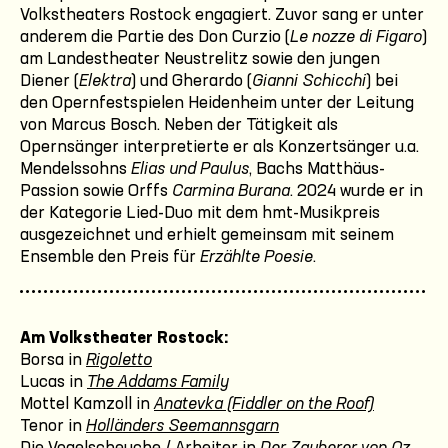
Volkstheaters Rostock engagiert. Zuvor sang er unter
anderem die Partie des Don Curzio (
Le nozze di Figaro
)
am Landestheater Neustrelitz sowie den jungen
Diener (
Elektra
) und Gherardo (
Gianni Schicchi
) bei
den Opernfestspielen Heidenheim unter der Leitung
von Marcus Bosch. Neben der Tätigkeit als
Opernsänger interpretierte er als Konzertsänger u.a.
Mendelssohns
Elias und Paulus
, Bachs Matthäus-
Passion sowie Orffs
Carmina Burana
. 2024 wurde er in
der Kategorie Lied-Duo mit dem hmt-Musikpreis
ausgezeichnet und erhielt gemeinsam mit seinem
Ensemble den Preis für
Erzählte Poesie
.
Am Volkstheater Rostock:
Borsa in
Rigoletto
Lucas in
The Addams Family
Mottel Kamzoll in
Anatevka (Fiddler on the Roof)
Tenor in
Holländers Seemannsgarn