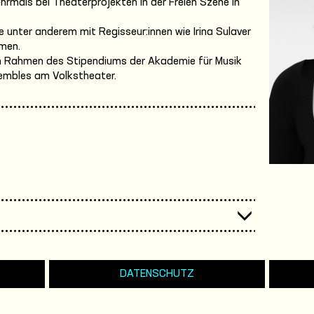
hrmals bei Theaterprojekten in der Freien Szene in
 unter anderem mit Regisseur:innen wie Irina Sulaver
men.
 im Rahmen des Stipendiums der Akademie für Musik
sembles am Volkstheater.
DATENSCHUTZ