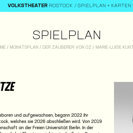
VOLKSTHEATER
ROSTOCK
SPIELPLAN + KARTEN
SPIELPLAN
ME
/
MONATSPLAN
/
DER ZAUBERER VON OZ
/
MARIE-LUISE KUN
NTZE
 geboren und aufgewachsen, begann 2022 ihr
ock, welches sie 2026 abschließen wird. Von 2019
schaft an der Freien Universität Berlin. In der