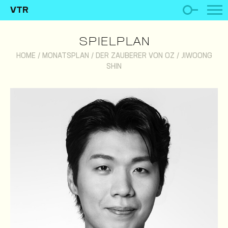
VTR
SPIELPLAN
HOME
/
MONATSPLAN
/
DER ZAUBERER VON OZ
/
JIWOONG
SHIN