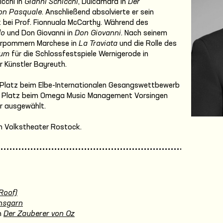
icchi in
Gianni Schicchi
, Dulcamara in
Der
on Pasquale
. Anschließend absolvierte er sein
bei Prof. Fionnuala McCarthy. Während des
do
und Don Giovanni in
Don Giovanni
. Nach seinem
Vorpommern Marchese in
La Traviata
und die Rolle des
aum
für die Schlossfestspiele Wernigerode in
r Künstler Bayreuth.
Platz beim Elbe-Internationalen Gesangswettbewerb
n Platz beim Omega Music Management Vorsingen
er ausgewählt.
am Volkstheater Rostock.
Roof)
nsgarn
n
Der Zauberer von Oz