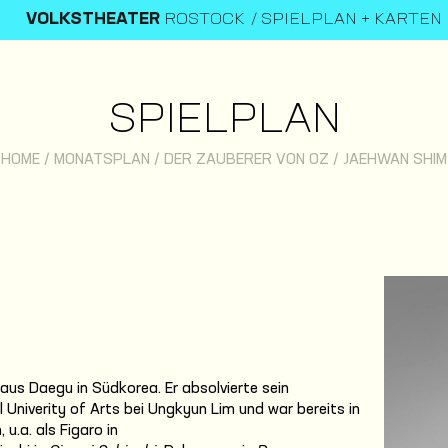
VOLKSTHEATER
ROSTOCK
SPIELPLAN + KARTEN
SPIELPLAN
HOME
/
MONATSPLAN
/
DER ZAUBERER VON OZ
/
JAEHWAN SHIM
us Daegu in Südkorea. Er absolvierte sein
Univerity of Arts bei Ungkyun Lim und war bereits in
u.a. als Figaro in