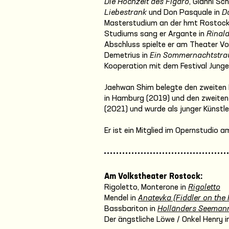
Die Hochzeit des Figaro
, Gianni Sch
Liebestrank
und Don Pasquale in
D
Masterstudium an der hmt Rostock 
Studiums sang er Argante in
Rinal
Abschluss spielte er am Theater 
Demetrius in
Ein Sommernachtstr
Kooperation mit dem Festival Junge
Jaehwan Shim belegte den zweiten 
in Hamburg (2019) und den zweite
(2021) und wurde als junger Künstl
Er ist ein Mitglied im Opernstudio 
Am Volkstheater Rostock:
Rigoletto, Monterone in
Rigoletto
Mendel in
Anatevka (Fiddler on the 
Bassbariton in
Holländers Seeman
Der ängstliche Löwe / Onkel Henry i