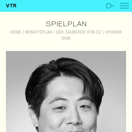
VTR
SPIELPLAN
HOME
/
MONATSPLAN
/
DER ZAUBERER VON OZ
/
HYUNSIK
SHIN