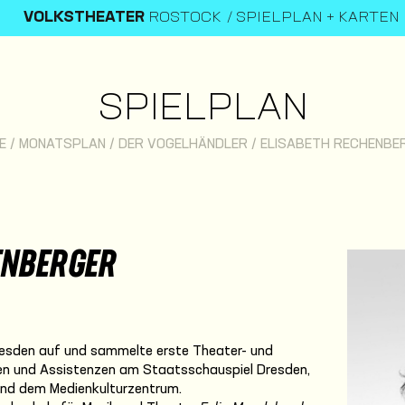
VOLKSTHEATER
ROSTOCK
SPIELPLAN + KARTEN
SPIELPLAN
E
/
MONATSPLAN
/
DER VOGELHÄNDLER
/
ELISABETH RECHENBE
ENBERGER
resden auf und sammelte erste Theater- und
en und Assistenzen am Staatsschauspiel Dresden,
 und dem Medienkulturzentrum.