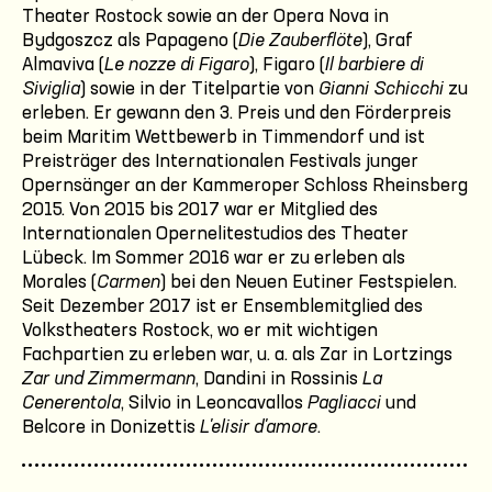
Theater Rostock sowie an der Opera Nova in
Bydgoszcz als Papageno (
Die Zauberflöte
), Graf
Almaviva (
Le nozze di Figaro
), Figaro (
Il barbiere di
Siviglia
) sowie in der Titelpartie von
Gianni Schicchi
zu
erleben. Er gewann den 3. Preis und den Förderpreis
beim Maritim Wettbewerb in Timmendorf und ist
Preisträger des Internationalen Festivals junger
Opernsänger an der Kammeroper Schloss Rheinsberg
2015. Von 2015 bis 2017 war er Mitglied des
Internationalen Opernelitestudios des Theater
Lübeck. Im Sommer 2016 war er zu erleben als
Morales (
Carmen
) bei den Neuen Eutiner Festspielen.
Seit Dezember 2017 ist er Ensemblemitglied des
Volkstheaters Rostock, wo er mit wichtigen
Fachpartien zu erleben war, u. a. als Zar in Lortzings
Zar und Zimmermann
, Dandini in Rossinis
La
Cenerentola
, Silvio in Leoncavallos
Pagliacci
und
Belcore in Donizettis
L'elisir d'amore
.