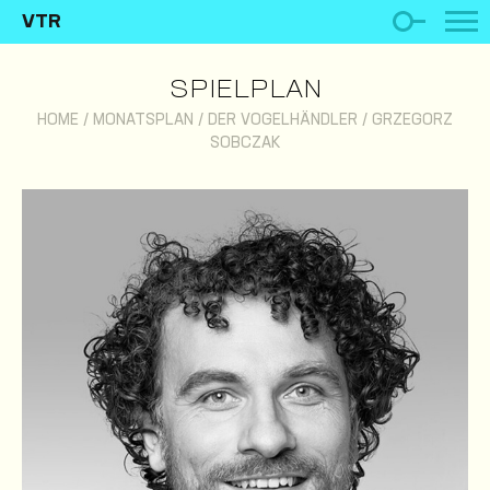
VTR
SPIELPLAN
HOME
/
MONATSPLAN
/
DER VOGELHÄNDLER
/
GRZEGORZ
SOBCZAK