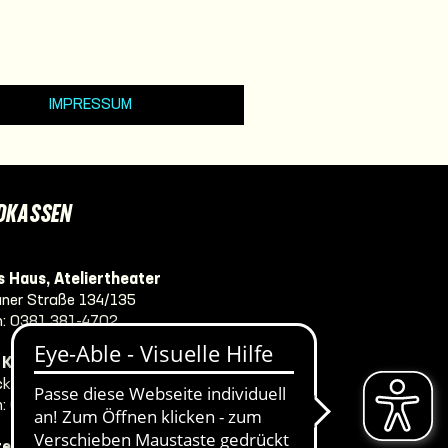
IMPRESSUM
DKASSEN
 Haus, Ateliertheater
ner Straße 134/135
n:
0381 381-4702
e Komödie Warnemünde
ker Str. 8
n:
0381 381-4707