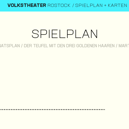
VOLKSTHEATER
ROSTOCK
SPIELPLAN + KARTEN
SPIELPLAN
NATSPLAN
/
DER TEUFEL MIT DEN DREI GOLDENEN HAAREN
/
MART