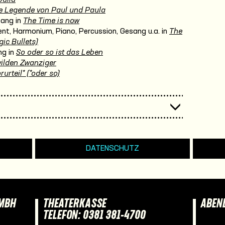
e Legende von Paul und Paula
sang in
The Time is now
nt, Harmonium, Piano, Percussion, Gesang u.a. in
The
ic Bullets)
ng in
So oder so ist das Leben
wilden Zwanziger
rurteil* (*oder so)
DATENSCHUTZ
GMBH
THEATERKASSE
ABEN
TELEFON: 0381 381-4700