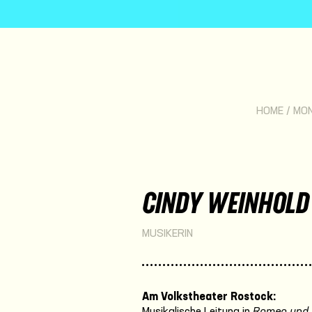
HOME
/
MO
CINDY WEINHOLD
MUSIKERIN
Am Volkstheater Rostock:
Musikalische Leitung in
Romeo und 