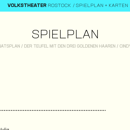
VOLKSTHEATER
ROSTOCK
SPIELPLAN + KARTEN
SPIELPLAN
NATSPLAN
/
DER TEUFEL MIT DEN DREI GOLDENEN HAAREN
/
CIND
Julia