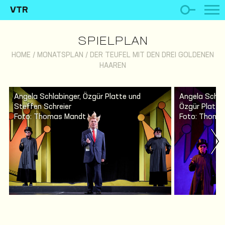
VTR
SPIELPLAN
HOME
/
MONATSPLAN
/
DER TEUFEL MIT DEN DREI GOLDENEN
HAAREN
Angela Schlabinger, Özgür Platte und
Angela Schlab
Steffen Schreier
Özgür Platte
Foto: Thomas Mandt
Foto: Thoma