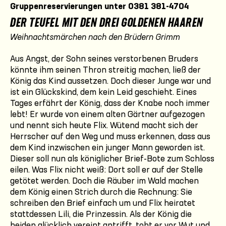
Gruppenreservierungen unter 0381 381-4704
DER TEUFEL MIT DEN DREI GOLDENEN HAAREN
Weihnachtsmärchen nach den Brüdern Grimm
Aus Angst, der Sohn seines verstorbenen Bruders
könnte ihm seinen Thron streitig machen, ließ der
König das Kind aussetzen. Doch dieser Junge war und
ist ein Glückskind, dem kein Leid geschieht. Eines
Tages erfährt der König, dass der Knabe noch immer
lebt! Er wurde von einem alten Gärtner aufgezogen
und nennt sich heute Flix. Wütend macht sich der
Herrscher auf den Weg und muss erkennen, dass aus
dem Kind inzwischen ein junger Mann geworden ist.
Dieser soll nun als königlicher Brief-Bote zum Schloss
eilen. Was Flix nicht weiß: Dort soll er auf der Stelle
getötet werden. Doch die Räuber im Wald machen
dem König einen Strich durch die Rechnung: Sie
schreiben den Brief einfach um und Flix heiratet
stattdessen Lili, die Prinzessin. Als der König die
beiden glücklich vereint antrifft, tobt er vor Wut und