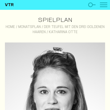
VTR
SPIELPLAN
HOME
/
MONATSPLAN
/
DER TEUFEL MIT DEN DREI GOLDENEN
HAAREN
/
KATHARINA OTTE