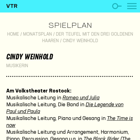
VTR
SPIELPLAN
HOME
/
MONATSPLAN
/
DER TEUFEL MIT DEN DREI GOLDENEN
HAAREN
/
CINDY WEINHOLD
CINDY WEINHOLD
MUSIKERIN
Am Volkstheater Rostock:
Musikalische Leitung in
Romeo und Julia
Musikalische Leitung, Die Band in
Die Legende von
Paul und Paula
Musikalische Leitung, Piano und Gesang in
The Time is
now
Musikalische Leitung und Arrangement, Harmonium,
Piano, Percussion, Gesang u.a. in
The Black Rider (The